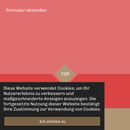
Formular absenden
TOP
Diese Website verwendet Cookies, um Ihr
© 2021 - 2026 hosipixel
Nutzererlebnis zu verbessern und
Mit Unterstützung von
Webador
maßgeschneiderte Anzeigen anzuzeigen. Die
fortgesetzte Nutzung dieser Website bestätigt
Ihre Zustimmung zur Verwendung von Cookies.
Ich stimme zu
E-Mail
Facebook