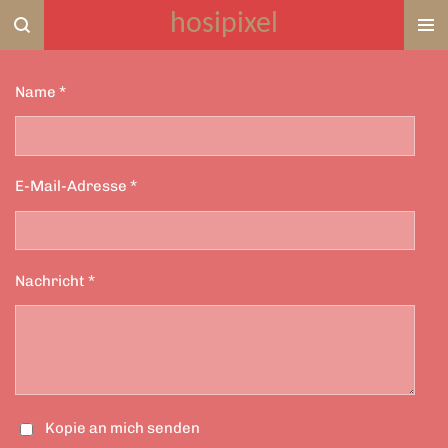
hosipixel
Zum
Hauptinhalt
springen
Name *
E-Mail-Adresse *
Nachricht *
Kopie an mich senden